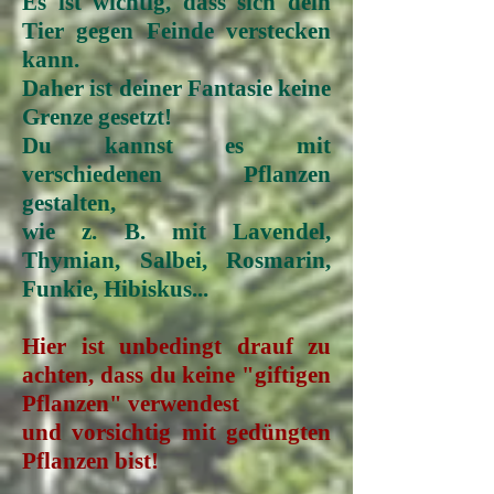
Es ist wichtig, dass sich dein
Tier gegen Feinde verstecken
kann.
Daher ist deiner Fantasie keine
Grenze gesetzt!
Du kannst es mit
verschiedenen Pflanzen
gestalten,
wie z. B. mit Lavendel,
Thymian, Salbei, Rosmarin,
Funkie, Hibiskus...
Hier ist unbedingt drauf zu
achten, dass du keine "giftigen
Pflanzen" verwendest
und vorsichtig mit gedüngten
Pflanzen bist!