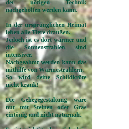
der nötigen Technik
nachgeholfen werden kann.
In der ursprünglichen Heimat
leben alle Tiere draußen.
Jedoch ist es dort wärmer und
die Sonnenstrahlen sind
intensiver.
Nachgeahmt werden kann das
mithilfe von Wärmestrahlern.
So wird deine Schildkröte
nicht krank!
Die Gehegegestaltung wäre
nur mit Steinen oder Gras
eintönig und nicht natur
nah.