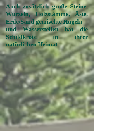
Auch zusätzlich große Steine,
Wurzeln, Holzstämme, Äste,
Erde/Sand gemischte Hügeln
und Wasserstellen hat die
Schildkröte in ihrer
natürlichen Heimat.