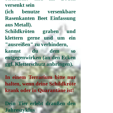
versenkt sein
(ich benutze versenkbare
Rasenkanten Beet Einfassung
aus Metall).
Schildkröten graben und
klettern gerne und um ein
"ausreißen" zu verhindern,
kannst du dem so
entgegenwirken
(
an den Ecken
ggf. Kletterschutz anbringen).
In einem Terrarium bitte nur
halten, wenn deine Schildkröte
krank oder in Quarantäne ist!
Dein Tier erlebt draußen den
Jahreszyklus