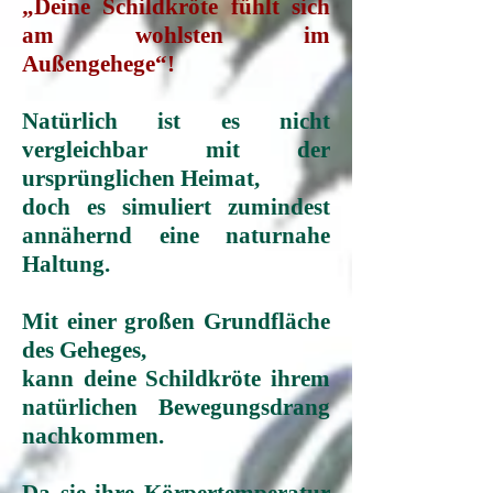
„Deine Schildkröte fühlt sich
am wohlsten im
Außengehege“!
Natürlich ist es nicht
vergleichbar mit der
ursprünglichen Heimat,
doch es simuliert zumindest
annähernd eine naturnahe
Haltung.
Mit einer großen Grundfläche
des Geheges,
kann deine Schildkröte
ihrem
natürlichen Bewegungsdrang
nachkommen.