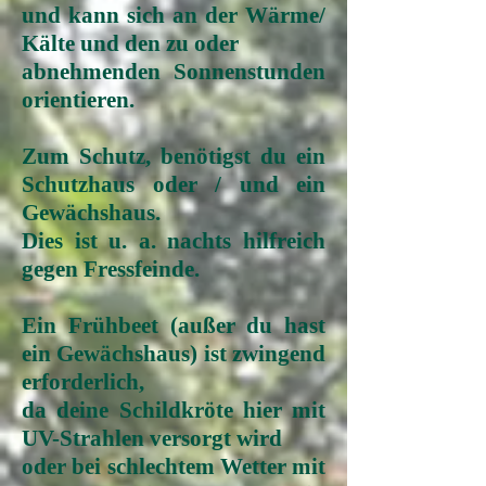
und kann sich an der Wärme/
Kälte
und den zu oder
abnehmenden Sonnenstunden
orientieren.
Zum Schutz, benötigst du ein
Schutzhaus oder / und ein
Gewächshaus.
Dies ist u. a. nachts hilfreich
gegen Fressfeinde.
Ein Frühbeet (außer du hast
ein Gewächshaus) ist zwingend
erforderlich,
da deine Schildkröte hier mit
UV-Strahlen versorgt wird
oder bei schlechtem Wetter
mit